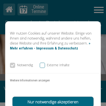
Online
Termine
Dermatologie Duisburg-Homberg
Dr. Mader & Kollegen
Wir nutzen Cookies auf unserer Website. Einige von
ihnen sind notwendig, während andere uns helfen,
diese Website und Ihre Erfahrung zu verbessern.
»
Mehr erfahren - Impressum & Datenschutz
Notwendig
Externe Inhalte
Kirchstr. 72 | 47198 Duisburg-Homberg |
02066 - 99 08 0
Weitere Informationen anzeigen
Vereinbaren Sie Ihre Termine über unsere Online-
Terminbuchung oder ab 15.09.2025 telefonisch
Nur notwendige akzeptieren