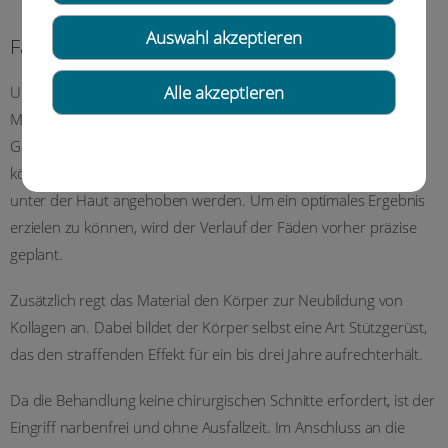
Auswahl akzeptieren
Fadenlifting
Alle akzeptieren
Unter dem Fadenlifting versteht man eine minimalinvasive
Methode der Hautstraffung, die hauptsächlich im
Gesichtsbereich zum Einsatz kommt. Erschlaffte Gesichtszüge
können durch das Einbringen von selbstauflösenden Fäden
unter der Haut angehoben werden. Um ein optimales Ergebnis
erzielen zu können, wird der Verlauf der Fäden vorher präzise
geplant.
Zusätzlich regt das Material den Körper zur Neubildung von
Kollagen an. Dabei bildet der Körper selbst eine Art Stützgerüst,
das den straffenden Effekt für ein bis drei Jahre aufrechterhält.
Da die Behandlung keine chirurgischen Schnitte erfordert, ist der
Eingriff narbenfrei und ohne Ausfallzeit. Im Anschluss an die