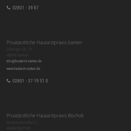
02801 - 39 87
Privatärztliche Hautarztpraxis Xanten
Lüttinger Str. 27
46509 Xanten
info@hautarzt-xanten.de
www.hautarzt-xanten.de
02801 - 37 19 51 0
Privatärztliche Hautarztpraxis Bocholt
Crispinusstraße 12
46399 Bocholt