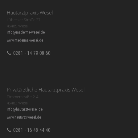
Hautarztpraxis Wesel
Lübecker Straße 27
46485 Wesel
info@maderma-wesel.de
www.maderma-wesel.de
0281 - 14 79 08 60
Privatärztliche Hautarztpraxis Wesel
Dimmerstraße 2-4
46483 Wesel
info@hautarzt-wesel.de
www.hautarzt-wesel.de
0281 - 16 48 44 40