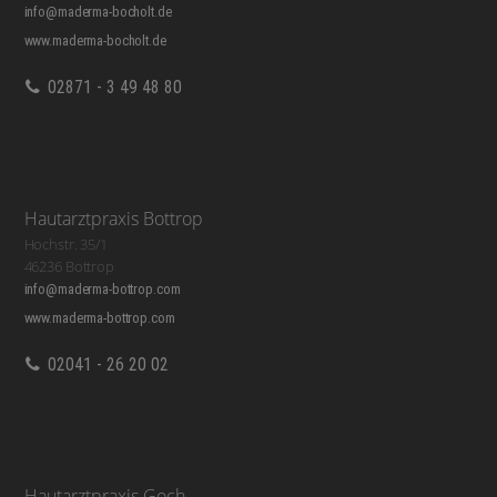
info@maderma-bocholt.de
www.maderma-bocholt.de
02871 - 3 49 48 80
Hautarztpraxis Bottrop
Hochstr. 35/1
46236 Bottrop
info@maderma-bottrop.com
www.maderma-bottrop.com
02041 - 26 20 02
Hautarztpraxis Goch