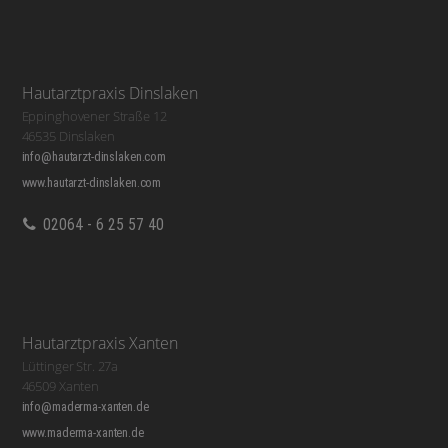
Hautarztpraxis Dinslaken
Eppinghovener Straße 12
46535 Dinslaken
info@hautarzt-dinslaken.com
www.hautarzt-dinslaken.com
02064 - 6 25 57 40
Hautarztpraxis Xanten
Lüttinger Str. 27a
46509 Xanten
info@maderma-xanten.de
www.maderma-xanten.de