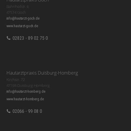
Bahnhofstr. 6
47574 Goch
info@hautarzt-goch.de
www.hautarzt-goch.de
02823 - 89 02 75 0
Hautarztpraxis Duisburg-Homberg
Kirchstr. 72
47198 Duisburg-Homberg
info@hautarzt-homberg.de
www.hautarzt-homberg.de
02066 - 99 08 0