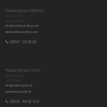
Hautarztpraxis Bottrop
Hochstr. 35/1
46236 Bottrop
info@maderma-bottrop.com
www.maderma-bottrop.com
02041 - 26 20 02
Hautarztpraxis Goch
Bahnhofstr. 6
47574 Goch
info@hautarzt-goch.de
www.hautarzt-goch.de
02823 - 89 02 75 0