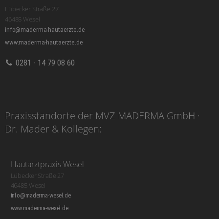
Lübecker Straße 27
46485 Wesel
info@maderma-hautaerzte.de
www.maderma-hautaerzte.de
0281 - 14 79 08 60
Praxisstandorte der MVZ MADERMA GmbH ·
Dr. Mader & Kollegen:
Hautarztpraxis Wesel
Lübecker Straße 27
46485 Wesel
info@maderma-wesel.de
www.maderma-wesel.de