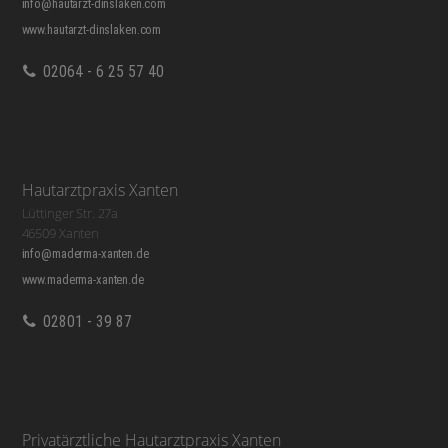
info@hautarzt-dinslaken.com
www.hautarzt-dinslaken.com
02064 - 6 25 57 40
Hautarztpraxis Xanten
Lüttinger Str. 27a
46509 Xanten
info@maderma-xanten.de
www.maderma-xanten.de
02801 - 39 87
Privatärztliche Hautarztpraxis Xanten