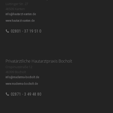
Lüttinger Str. 27
46509 Xanten
info@hautarzt-xanten.de
www.hautarzt-xanten.de
02801 - 37 19 51 0
Privatärztliche Hautarztpraxis Bocholt
Crispinusstraße 12
46399 Bocholt
info@maderma-bocholt.de
www.maderma-bocholt.de
02871 - 3 49 48 80