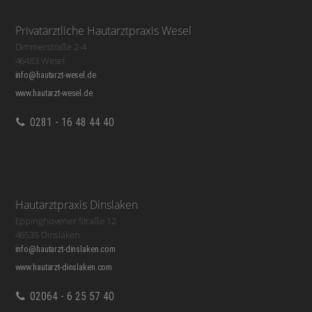
Privatärztliche Hautarztpraxis Wesel
Dimmerstraße 2-4
46483 Wesel
info@hautarzt-wesel.de
www.hautarzt-wesel.de
0281 - 16 48 44 40
Hautarztpraxis Dinslaken
Eppinghovener Straße 12
46535 Dinslaken
info@hautarzt-dinslaken.com
www.hautarzt-dinslaken.com
02064 - 6 25 57 40