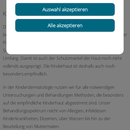
Auswahl akzeptieren
Kinderdermatologie
Alle akzeptieren
Die Haut von Säuglingen und Kindern bedarf unserer
besonderen Fürsorge, denn die Haut ist dünner und hat weniger
Pigmente als die Haut von Erwachsenen. Auch die Talk- und
Schweißdrüsen arbeiten in der Kinderhaut noch nicht in vollem
Umfang. Damit ist auch der Schutzmantel der Haut noch nicht
vollends ausgeprägt. Die Kinderhaut ist deshalb auch noch
besonders empfindlich.
In der Kinderdermatologie nutzen wir für alle notwendigen
Untersuchungen und Behandlungen Methoden, die besonders
auf die empfindliche Kinderhaut abgestimmt sind. Unser
Behandlungsspektrum reicht von Allergien, infektiösen
Kinderkrankheiten, Ekzemen, über Warzen bis hin zu der
Beurteilung von Muttermalen.