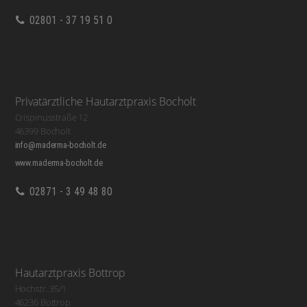
02801 - 37 19 51 0
Privatärztliche Hautarztpraxis Bocholt
Crispinusstraße 12
46399 Bocholt
info@maderma-bocholt.de
www.maderma-bocholt.de
02871 - 3 49 48 80
Hautarztpraxis Bottrop
Hochstr. 35/1
46236 Bottrop