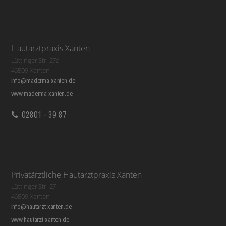
Hautarztpraxis Xanten
Lüttinger Str. 27a
46509 Xanten
info@maderma-xanten.de
www.maderma-xanten.de
02801 - 39 87
Privatärztliche Hautarztpraxis Xanten
Lüttinger Str. 27
46509 Xanten
info@hautarzt-xanten.de
www.hautarzt-xanten.de