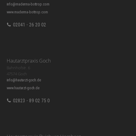
info@maderma-bottrop.com
www.maderma-bottrop.com
02041 - 26 20 02
Hautarztpraxis Goch
Bahnhofstr. 6
47574 Goch
info@hautarzt-goch.de
www.hautarzt-goch.de
02823 - 89 02 75 0